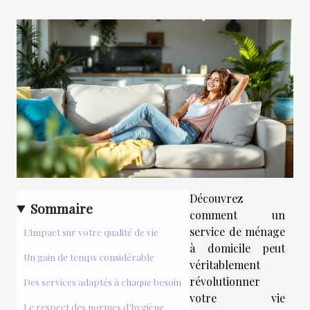
Découvrez
Sommaire
comment un
service de ménage
L’impact sur votre qualité de vie
à domicile peut
Un gain de temps considérable
véritablement
révolutionner
Des services adaptés à chaque besoin
votre vie
Le respect des normes d’hygiène