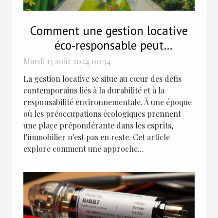
Comment une gestion locative
éco-responsable peut
transformer le marché
Mardi 13 août 2024 00:34
immobilier
La gestion locative se situe au cœur des défis
contemporains liés à la durabilité et à la
responsabilité environnementale. À une époque
où les préoccupations écologiques prennent
une place prépondérante dans les esprits,
l'immobilier n'est pas en reste. Cet article
explore comment une approche...