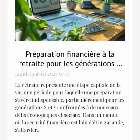
Préparation financière à la
retraite pour les générations X
et Y planification et conseils
Lundi 14 avril 2025 07:47
La retraite représente une étape capitale de la
vie, une période pour laquelle une préparation
s'avère indispensable, particulièrement pour les
générations X et Y confrontées à de nouveaux
défis économiques et sociaux. Dans un monde
où la sécurité financière est loin d'être garantie,
s'attarder...