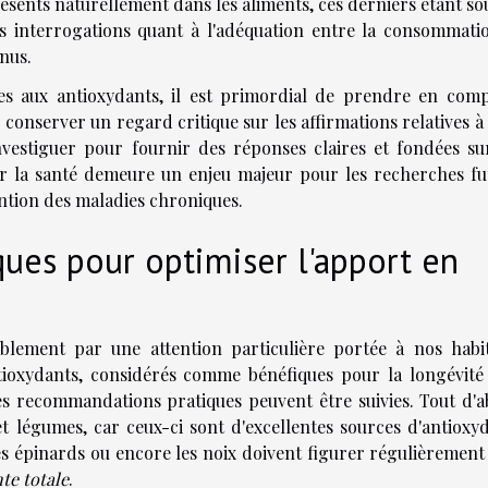
résents naturellement dans les aliments, ces derniers étant s
des interrogations quant à l'adéquation entre la consommati
nus.
ées aux antioxydants, il est primordial de prendre en comp
e conserver un regard critique sur les affirmations relatives à
investiguer pour fournir des réponses claires et fondées su
sur la santé demeure un enjeu majeur pour les recherches fu
ention des maladies chroniques.
es pour optimiser l'apport en
blement par une attention particulière portée à nos habi
tioxydants, considérés comme bénéfiques pour la longévité 
s recommandations pratiques peuvent être suivies. Tout d'a
et légumes, car ceux-ci sont d'excellentes sources d'antioxy
es épinards ou encore les noix doivent figurer régulièrement
te totale
.