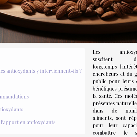
Les antioxyd
suscitent de
longtemps l'intérê
les antioxydants y interviennent-ils ?
chercheurs et du 
public pour leurs e
bénéfiques présumé
la santé. Ces moléc
commandations
présentes naturell
ntioxydants
dans de nomb
aliments, sont rép
l'apport en antioxydants
pour leur capac
combattre le st