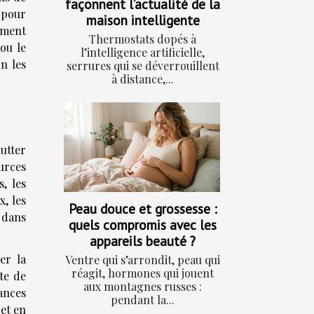
façonnent l’actualité de la
e pour
maison intelligente
ement
Thermostats dopés à
 ou le
l’intelligence artificielle,
on les
serrures qui se déverrouillent
à distance,...
utter
urces
, les
, les
Peau douce et grossesse :
 dans
quels compromis avec les
appareils beauté ?
er la
Ventre qui s’arrondit, peau qui
réagit, hormones qui jouent
te de
aux montagnes russes :
ances
pendant la...
 et en