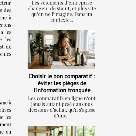
Les vêtements d’entreprise
cteur
changent de statut, et plus vite
on des
qu’on ne l’imagine. Dans un
ène à
contexte...
erons
ra les
e les
st de
cules
Choisir le bon comparatif :
éviter les pièges de
l’information tronquée
Les comparatifs en ligne n’ont
isme à
jamais autant pesé dans nos
décisions d’achat, qu’il s’agisse
tives
d’une...
e les
lement
me ou