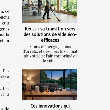
n, ce
jouent
 et à
Réussir sa transition vers
gènes
des solutions de vide éco-
ue la
efficaces
ction
Moins d’énergie, moins
d’arrêts, et des objectifs climat
plus stricts : l’air comprimé et
le vide...
. Des
iée à
ù les
. Les
uer à
Ces innovations qui
sus de