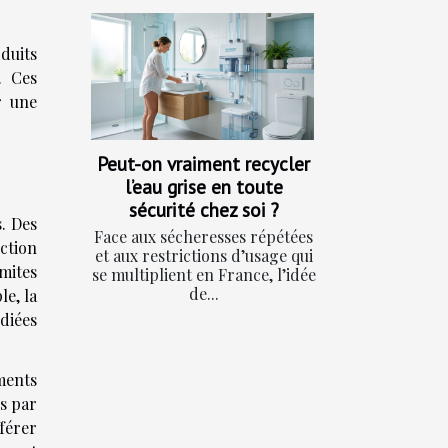
duits
. Ces
r une
Peut-on vraiment recycler
l’eau grise en toute
sécurité chez soi ?
. Des
Face aux sécheresses répétées
ction
et aux restrictions d’usage qui
mites
se multiplient en France, l’idée
de...
e, la
udiées
ments
es par
férer