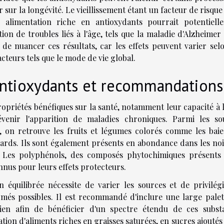
er sur la longévité. Le vieillissement étant un facteur de risqu
 alimentation riche en antioxydants pourrait potentiell
ion de troubles liés à l'âge, tels que la maladie d'Alzheimer
e de nuancer ces résultats, car les effets peuvent varier sel
teurs tels que le mode de vie global.
antioxydants et recommandations
opriétés bénéfiques sur la santé, notamment leur capacité à l
révenir l'apparition de maladies chroniques. Parmi les so
, on retrouve les fruits et légumes colorés comme les baies
nards. Ils sont également présents en abondance dans les noix
é. Les polyphénols, des composés phytochimiques présents
nnus pour leurs effets protecteurs.
 équilibrée nécessite de varier les sources et de privilégi
més possibles. Il est recommandé d'inclure une large palet
ien afin de bénéficier d'un spectre étendu de ces subst
ion d'aliments riches en graisses saturées, en sucres ajoutés