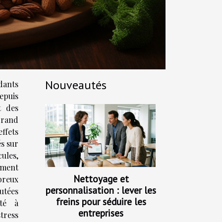
Nouveautés
ants
puis
t des
grand
ffets
s sur
ules,
ement
Nettoyage et
reux
personnalisation : lever les
utées
freins pour séduire les
ité à
entreprises
ress