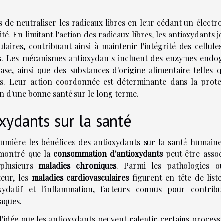
 de neutraliser les radicaux libres en leur cédant un électro
ité. En limitant l'action des radicaux libres, les antioxydants 
aires, contribuant ainsi à maintenir l'intégrité des cellules
es. Les mécanismes antioxydants incluent des enzymes endo
e, ainsi que des substances d'origine alimentaire telles q
ols. Leur action coordonnée est déterminante dans la prote
ien d'une bonne santé sur le long terme.
xydants sur la santé
lumière les bénéfices des antioxydants sur la santé humaine
montré que la
consommation d'antioxydants
peut être assoc
plusieurs
maladies chroniques
. Parmi les pathologies o
teur, les
maladies cardiovasculaires
figurent en tête de liste
xydatif et l'inflammation, facteurs connus pour contrib
iaques.
l'idée que les antioxydants peuvent ralentir certains proces