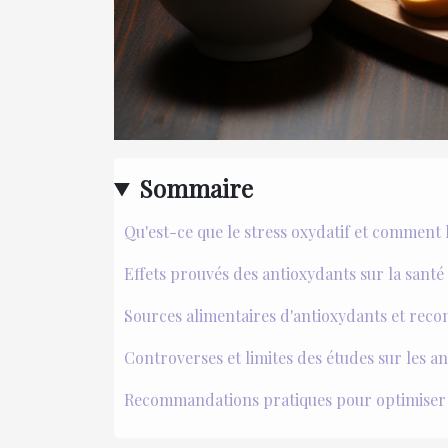
Sommaire
Qu'est-ce que le stress oxydatif et comment 
Effets prouvés des antioxydants sur la santé
Sources alimentaires d'antioxydants et re
Controverses et limites des études sur les a
Recommandations pratiques pour optimiser 