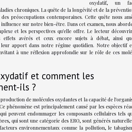
oxydatif, un fa
ladies chroniques. La quête de la longévité et de la préventi
r des préoccupations contemporaines. Cette quête nous am
ur influence sur notre bien-être. Dans cet examen, nous abord
mplexe et les perspectives qu'elle offre. Le lecteur découvri
s effets avérés et ceux encore sujets à débat, ainsi qu
eur apport dans notre régime quotidien. Notre objectif e
nvitant à une réflexion approfondie sur le rôle de ces molé
oxydatif et comment les
nent-ils ?
a production de molécules oxydantes et la capacité de l'organ
. Ce phénomène est principalement causé par les espèces réac
 qui peuvent endommager les composants cellulaires tels qu
 libres, qui sont une catégorie des ERO, sont générés naturel
facteurs environnementaux comme la pollution, le tabagis