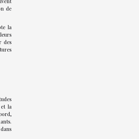
ouvent
on de
te la
 leurs
r des
tures
tudes
et la
bord,
dants.
 dans