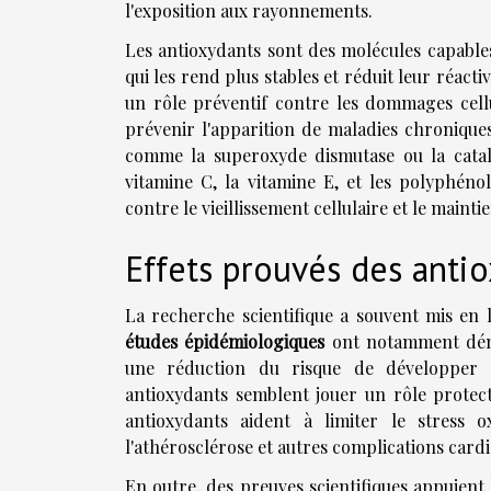
l'exposition aux rayonnements.
Les antioxydants sont des molécules capables
qui les rend plus stables et réduit leur réactiv
un rôle préventif contre les dommages cellul
prévenir l'apparition de maladies chroniqu
comme la superoxyde dismutase ou la catalas
vitamine C, la vitamine E, et les polyphén
contre le vieillissement cellulaire et le maint
Effets prouvés des antio
La recherche scientifique a souvent mis en 
études épidémiologiques
ont notamment dé
une réduction du risque de développer 
antioxydants semblent jouer un rôle protec
antioxydants aident à limiter le stress o
l'athérosclérose et autres complications card
En outre, des preuves scientifiques appuient 