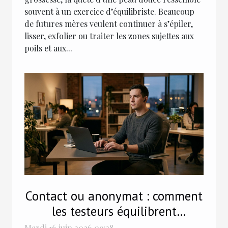
souvent à un exercice d’équilibriste. Beaucoup
de futures mères veulent continuer à s’épiler,
lisser, exfolier ou traiter les zones sujettes aux
poils et aux...
Contact ou anonymat : comment
les testeurs équilibrent
confidentialité et engagement
Mardi 16 juin 2026 09:38