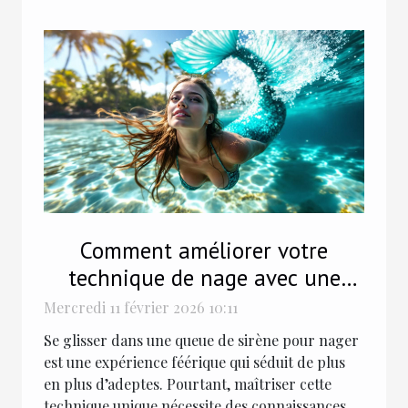
Comment améliorer votre
technique de nage avec une
queue de sirène ?
Mercredi 11 février 2026 10:11
Se glisser dans une queue de sirène pour nager
est une expérience féérique qui séduit de plus
en plus d’adeptes. Pourtant, maîtriser cette
technique unique nécessite des connaissances