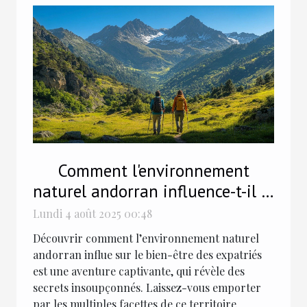
Comment l'environnement
naturel andorran influence-t-il le
bien-être des expatriés ?
Lundi 4 août 2025 00:48
Découvrir comment l’environnement naturel
andorran influe sur le bien-être des expatriés
est une aventure captivante, qui révèle des
secrets insoupçonnés. Laissez-vous emporter
par les multiples facettes de ce territoire